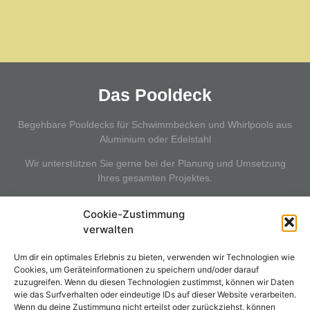
Das Pooldeck
Begehbare Pooldecks für Schwimmbecken und Whirlpools aus
Aluminium oder Edelstahl
Wir unterstützen Sie gerne bei der Planung und Umsetzung
Ihres gesamten Projektes.
Cookie-Zustimmung
verwalten
Kontakt
Um dir ein optimales Erlebnis zu bieten, verwenden wir Technologien wie
POOLAR GmbH
Cookies, um Geräteinformationen zu speichern und/oder darauf
zuzugreifen. Wenn du diesen Technologien zustimmst, können wir Daten
Herzog Odilo-Strasse 101/21
wie das Surfverhalten oder eindeutige IDs auf dieser Website verarbeiten.
A-5310 Mondsee
Wenn du deine Zustimmung nicht erteilst oder zurückziehst, können