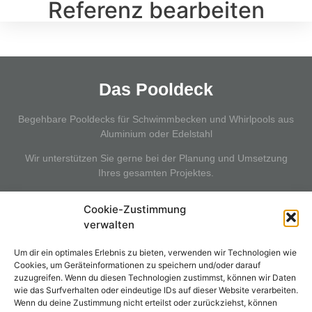
Referenz bearbeiten
Das Pooldeck
Begehbare Pooldecks für Schwimmbecken und Whirlpools aus
Aluminium oder Edelstahl
Wir unterstützen Sie gerne bei der Planung und Umsetzung
Ihres gesamten Projektes.
Cookie-Zustimmung
verwalten
Kontakt
Um dir ein optimales Erlebnis zu bieten, verwenden wir Technologien wie
POOLAR GmbH
Cookies, um Geräteinformationen zu speichern und/oder darauf
zuzugreifen. Wenn du diesen Technologien zustimmst, können wir Daten
Herzog Odilo-Strasse 101/21
wie das Surfverhalten oder eindeutige IDs auf dieser Website verarbeiten.
A-5310 Mondsee
Wenn du deine Zustimmung nicht erteilst oder zurückziehst, können