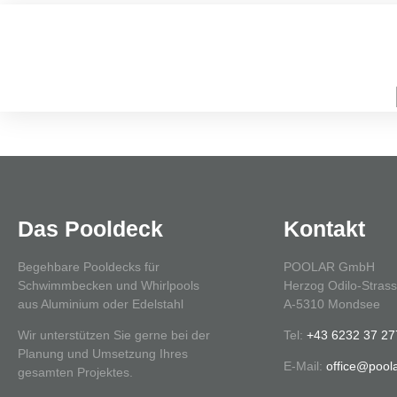
Das Pooldeck
Kontakt
Begehbare Pooldecks für
POOLAR GmbH
Schwimmbecken und Whirlpools
Herzog Odilo-Stras
aus Aluminium oder Edelstahl
A-5310 Mondsee
Wir unterstützen Sie gerne bei der
Tel:
+43 6232 37 27
Planung und Umsetzung Ihres
E-Mail:
office@poola
gesamten Projektes.