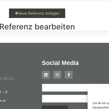
Neue Referenz Anlegen
Referenz bearbeiten
Social Media
se 101/21
7 – 0
r.at
Um dir ein 
Geräteinfor